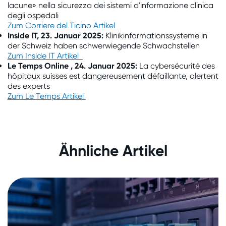
lacune» nella sicurezza dei sistemi d'informazione clinica
degli ospedali
Zum Corriere del Ticino Artikel
Inside IT, 23. Januar 2025:
Klinikinformationssysteme in
der Schweiz haben schwerwiegende Schwachstellen
Zum Inside IT Artikel
Le Temps Online , 24. Januar 2025:
La cybersécurité des
hôpitaux suisses est dangereusement défaillante, alertent
des experts
Zum Le Temps Artikel
Konzeptpapier Prüfinstitut für
Ähnliche Artikel
vernetzte Geräte
20. Juli 2020
|
Analysen und Berichte