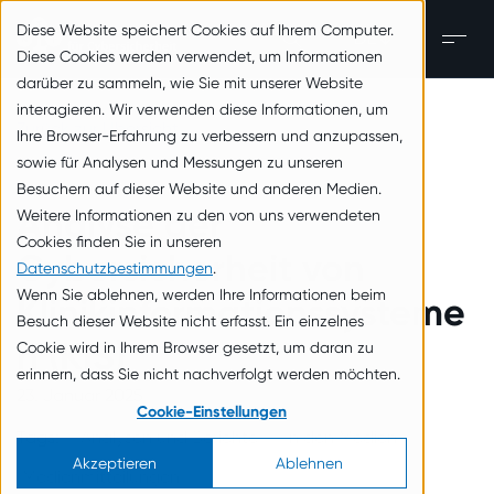
zum Inhalt springen
Diese Website speichert Cookies auf Ihrem Computer.
DE
Men
Diese Cookies werden verwendet, um Informationen
darüber zu sammeln, wie Sie mit unserer Website
interagieren. Wir verwenden diese Informationen, um
Zurück zur Übersicht
Ihre Browser-Erfahrung zu verbessern und anzupassen,
sowie für Analysen und Messungen zu unseren
Besuchern auf dieser Website und anderen Medien.
Analyse der
Weitere Informationen zu den von uns verwendeten
Cookies finden Sie in unseren
Cybersicherheit von
Datenschutzbestimmungen
.
Wenn Sie ablehnen, werden Ihre Informationen beim
Klinikinformationssysteme
Besuch dieser Website nicht erfasst. Ein einzelnes
n (KIS)
Cookie wird in Ihrem Browser gesetzt, um daran zu
erinnern, dass Sie nicht nachverfolgt werden möchten.
23. Januar 2025
Cookie-Einstellungen
Tags:
Analysen und Berichte
In den Medien
Akzeptieren
Ablehnen
Medienmitteilungen