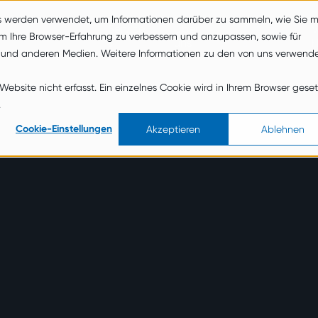
s werden verwendet, um Informationen darüber zu sammeln, wie Sie m
Service
Über
Aktuelle
V
um Ihre Browser-Erfahrung zu verbessern und anzupassen, sowie für
s
uns
s
 und anderen Medien. Weitere Informationen zu den von uns verwend
bsite nicht erfasst. Ein einzelnes Cookie wird in Ihrem Browser geset
.
Cookie-Einstellungen
Akzeptieren
Ablehnen