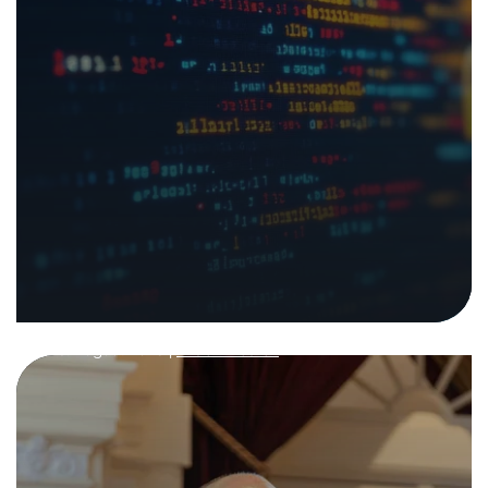
Eindrücke und
Erkenntnisse vom NTC-
Jahresanlass 2025
In den Medien
28. August 2025
|