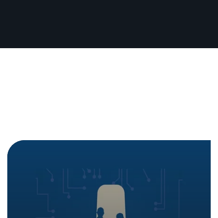
Podcast «Datenschutz-
Plaudereien»: Einblick in
die Arbeit des NTC
In den Medien
09. März 2026
|