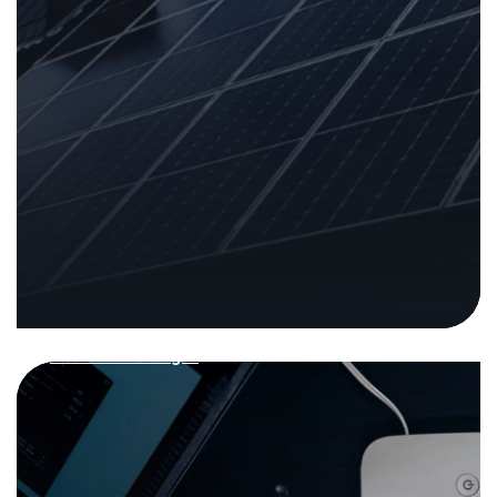
Bericht zur
Cybersicherheit
vernetzter Geräte
hinsichtlich RED-Richtlinie
Analysen und Berichte
In den Medien
22. Mai 2025
|
Medienmitteilungen