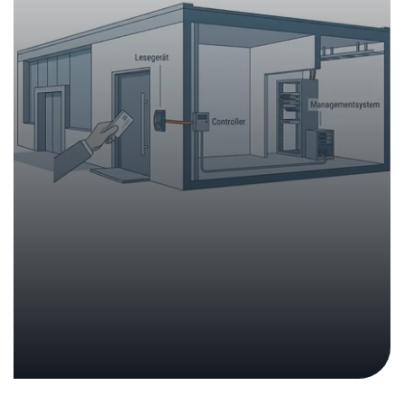
Summarischer Bericht zur
Cybersicherheit von
Peripheriegeräten
Analysen und Berichte
26. Februar 2026
|
Medienmitteilungen