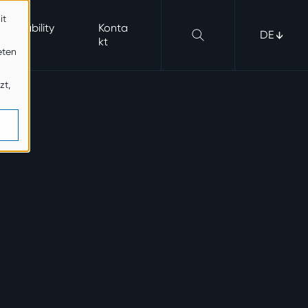
it
ulnerability
Konta
DE
Hub
kt
eten
zt,