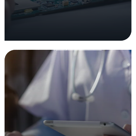
Sicherheitsanalyse von
Praxisinformationssystem
en (PIS): Arztpraxen
gesucht
Analysen und Berichte
08. Dezember 2025
|