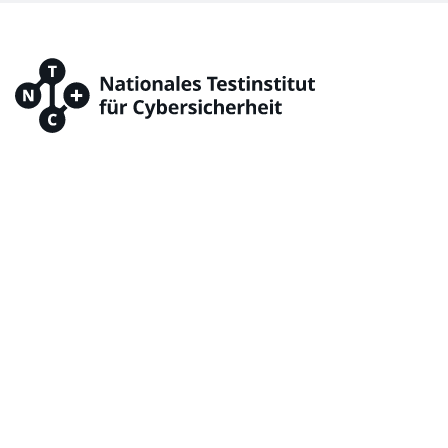
Baarerstrasse 53
6300 Zug
office@ntc.swiss
+41 41 317 00 11
FAQ
Karriere
Rechtsdokumente