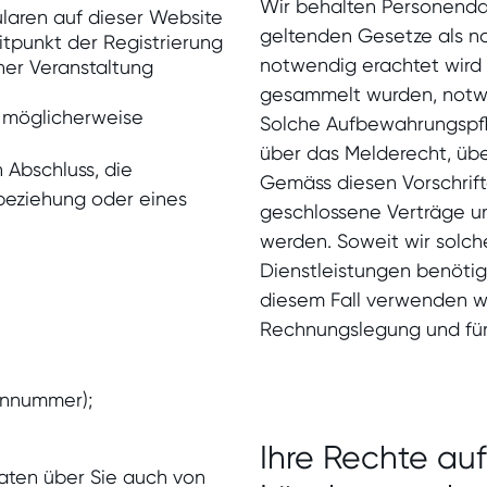
Wir behalten Personendat
ularen auf dieser Website
geltenden Gesetze als n
itpunkt der Registrierung
notwendig erachtet wird o
ner Veranstaltung
gesammelt wurden, notwe
 möglicherweise
Solche Aufbewahrungspfli
über das Melderecht, üb
 Abschluss, die
Gemäss diesen Vorschrif
beziehung oder eines
geschlossene Verträge u
werden. Soweit wir solch
Dienstleistungen benötig
diesem Fall verwenden wi
Rechnungslegung und für
fonnummer);
Ihre Rechte auf
ten über Sie auch von