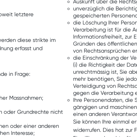
Auskunft über die Rechts
unverzüglich die Berichti
weit letztere
gespeicherten Personend
die Löschung Ihrer Perso
Verarbeitung ist für die
Informationsfreiheit, zur 
erden diese strikte im
Gründen des öffentliche
dnung erfasst und
von Rechtsansprüchen erf
die Einschränkung der Ve
(i) die Richtigkeit der Da
unrechtmässig ist, Sie ab
de in Frage:
mehr benötigen, Sie jed
Verteidigung von Rechts
gegen die Verarbeitung 
icher Massnahmen;
Ihre Personendaten, die S
gängigen und maschinenl
en oder Grundrechte nicht
einen anderen Verantwort
Sie können Ihre einmal er
nen oder einer anderen
widerrufen. Dies hat zur 
hen Interesse;