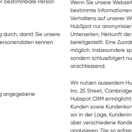
er bestimmbare Person
Wenn Sie unsere Webseite
bestimmte Informationen 
Verhaltens auf unserer 
HubSpot nur anonymisiert
g durch, damit Sie unsere
Unterseiten, Herkunft de
 Personendaten kennen
bereitgestellt. Eine Zuord
möglich. Insbesondere sp
sondern schlussfolgert n
anschliessend.
Wir nutzen ausserdem Hu
Inc. 25 Street, Cambridg
ung angegebene
Hubspot CRM ermöglicht 
Kunden sowie Kundenkont
wir in der Lage, Kundenin
über verschiedene Kanäle
analysieren. Die so erf