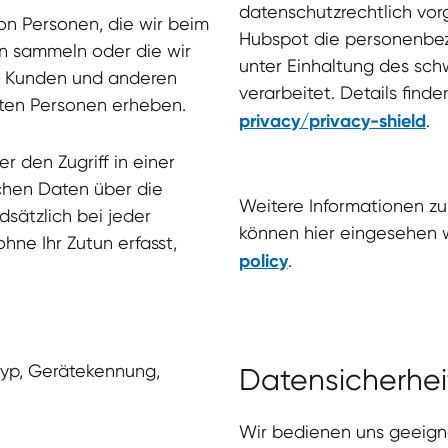
datenschutzrechtlich vor
on Personen, die wir beim
Hubspot die personenbe
n sammeln oder die wir
unter Einhaltung des sc
n Kunden und anderen
verarbeitet. Details finde
gten Personen erheben.
privacy/privacy-shield
.
 den Zugriff in einer
schen Daten über die
Weitere Informationen 
sätzlich bei jeder
können hier eingesehen
ne Ihr Zutun erfasst,
policy
.
typ, Gerätekennung,
Datensicherhei
Wir bedienen uns geeigne