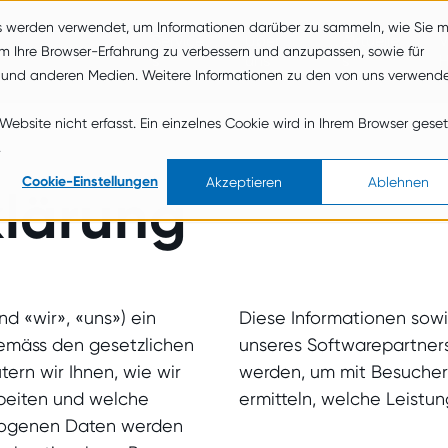
s werden verwendet, um Informationen darüber zu sammeln, wie Sie m
Service
Über
Aktuelle
V
um Ihre Browser-Erfahrung zu verbessern und anzupassen, sowie für
s
uns
s
 und anderen Medien. Weitere Informationen zu den von uns verwend
bsite nicht erfasst. Ein einzelnes Cookie wird in Ihrem Browser geset
.
Cookie-Einstellungen
Akzeptieren
Ablehnen
klärung
nd «wir», «uns») ein
Diese Informationen sowi
gemäss den gesetzlichen
unseres Softwarepartner
ern wir Ihnen, wie wir
werden, um mit Besuchern
beiten und welche
ermitteln, welche Leistun
ezogenen Daten werden