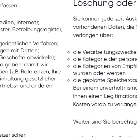
Löschung oder
fassen:
Sie können jederzeit Aus
dien, Internet);
vorhandenen Daten, die S
ter, Betreibungsregister,
verlangen über:
richtlichen Verfahren;
en mit Dritten;
die Verarbeitungszwecke
 Geschäfte abwickeln);
die Kategorie der pers
ld geben, damit wir
die Kategorien von Empf
n (z.B. Referenzen, Ihre
wurden oder werden
inhaltung gesetzlicher
die geplante Speicherda
rtriebs- und anderen
Bei einem unverhältnismä
Ihnen einen Legitimatio
Kosten vorab zu verlange
Weiter sind Sie berechtig
izerischen