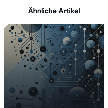
Kurzbericht Systemabhängigkeiten
Ähnliche Artikel
Europas
16. Dezember 2024
|
Analysen und Berichte
In den Medien
Technische Sicherheitsanalyse der
Mobile App «Temu»