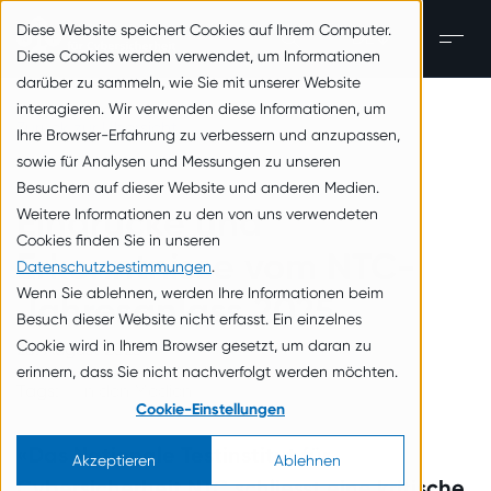
zum Inhalt springen
Diese Website speichert Cookies auf Ihrem Computer.
DE
Men
Diese Cookies werden verwendet, um Informationen
darüber zu sammeln, wie Sie mit unserer Website
interagieren. Wir verwenden diese Informationen, um
Zurück zur Übersicht
Ihre Browser-Erfahrung zu verbessern und anzupassen,
sowie für Analysen und Messungen zu unseren
Besuchern auf dieser Website und anderen Medien.
Eindrücke und
Weitere Informationen zu den von uns verwendeten
Cookies finden Sie in unseren
Erkenntnisse vom NTC-
Datenschutzbestimmungen
.
Wenn Sie ablehnen, werden Ihre Informationen beim
Jahresanlass 2025
Besuch dieser Website nicht erfasst. Ein einzelnes
Cookie wird in Ihrem Browser gesetzt, um daran zu
28. August 2025
erinnern, dass Sie nicht nachverfolgt werden möchten.
Tags:
In den Medien
Cookie-Einstellungen
«Das Nationale Testinstitut für
Akzeptieren
Ablehnen
Cybersicherheit NTC schliesst eine kritische