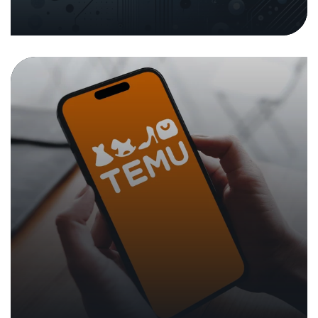
05. Dezember 2024
|
Analysen und Berichte
In den Medien
Medienmitteilungen
Unabhängiges Testinstitut erhöht
Cybersicherheit in der Schweiz