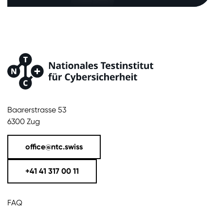
Baarerstrasse 53
6300 Zug
office@ntc.swiss
+41 41 317 00 11
FAQ