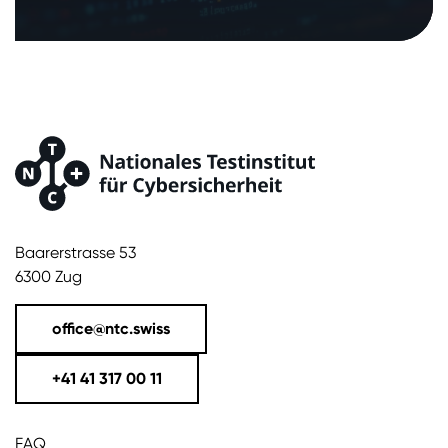
Baarerstrasse 53
6300 Zug
office@ntc.swiss
+41 41 317 00 11
FAQ