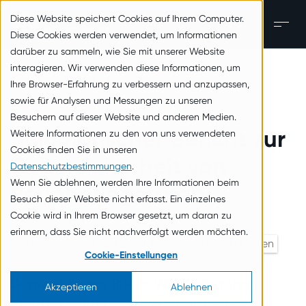
zum Inhalt springen
Diese Website speichert Cookies auf Ihrem Computer.
DE
Men
Diese Cookies werden verwendet, um Informationen
darüber zu sammeln, wie Sie mit unserer Website
interagieren. Wir verwenden diese Informationen, um
Zurück zur Übersicht
Ihre Browser-Erfahrung zu verbessern und anzupassen,
sowie für Analysen und Messungen zu unseren
Besuchern auf dieser Website und anderen Medien.
Summarischer Bericht zur
Weitere Informationen zu den von uns verwendeten
Cookies finden Sie in unseren
Cybersicherheit von
Datenschutzbestimmungen
.
Wenn Sie ablehnen, werden Ihre Informationen beim
Peripheriegeräten
Besuch dieser Website nicht erfasst. Ein einzelnes
Cookie wird in Ihrem Browser gesetzt, um daran zu
26. Februar 2026
erinnern, dass Sie nicht nachverfolgt werden möchten.
Tags:
Analysen und Berichte
Medienmitteilungen
Cookie-Einstellungen
Unterschätztes Risiko: Wie Tastaturen,
Akzeptieren
Ablehnen
Headsets und Co. zum Einfallstor für