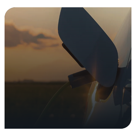
Medienmitteilungen
Rechtsgutachten Strafbarkeit von
Ethical Hacking
26. Juni 2023
|
Analysen und Berichte
In den Medien
Medienmitteilungen