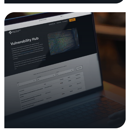
27. Juni 2024
|
Analysen und Berichte
Sicherheitsanalyse öffentliche
Ladeinfrastruktur für
Elektromobilität
15. November 2023
|
Analysen und Berichte
In den Medien