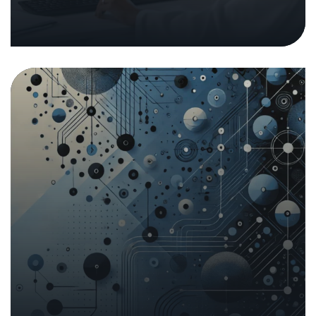
Kurzbericht Systemabhängigkeiten
Europas
16. Dezember 2024
|
Analysen und Berichte
In den Medien
Technische Sicherheitsanalyse der
Mobile App «Temu»