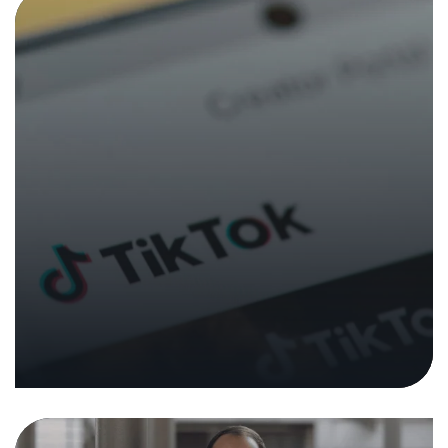
Tobias Castagna wird Leiter der
Testexperten des NTC
31. Oktober 2022
|
In den Medien
Medienmitteilungen